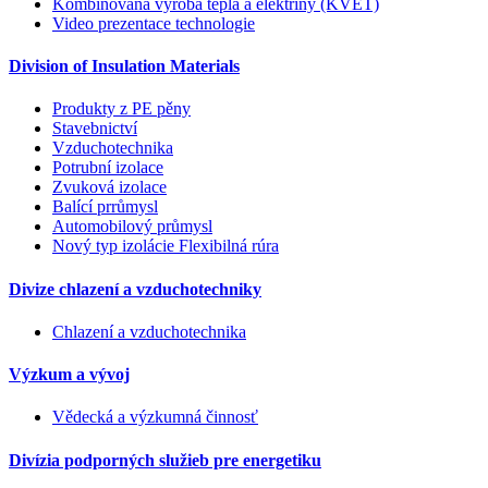
Kombinovaná výroba tepla a elektřiny (KVET)
Video prezentace technologie
Division of Insulation Materials
Produkty z PE pěny
Stavebnictví
Vzduchotechnika
Potrubní izolace
Zvuková izolace
Balící prrůmysl
Automobilový průmysl
Nový typ izolácie Flexibilná rúra
Divize chlazení a vzduchotechniky
Chlazení a vzduchotechnika
Výzkum a vývoj
Vědecká a výzkumná činnosť
Divízia podporných služieb pre energetiku