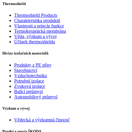
Thermoshield
Thermoshield Products
Charakteristika produktů
Vlastnosti a princíp funkce
Termokeramická membrána
Věda, výzkum a vývoj
Účinek thermoshieldu
Divize izolačních materiálů
Produkty z PE pěny
Stavebnictví
Vzduchotechnika
Potrubní izolace
Zvuková izolace
Balící prrůmysl
Automobilový průmysl
Výzkum a vývoj
Vědecká a výzkumná činnosť
Prodej a servis ŠKODA