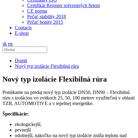
Certifikát Register solventných firiem
CE norma
Pečať stability 2018
Pečať bonity 2015
Contacts
E-shop
sk
en
Domů
Nový typ izolácie Flexibilná rúra
Nový typ izolácie Flexibilná rúra
Ponúkame na predaj nový typ izolácie DN50, DN90 – Flexibilnú
rúru s izoláciou vo zvitkoch 25, 50, 100 metrov využiteľnú v oblasti
TZB, AUTOMOTIVE a v tepelnej energetike.
Špecifikácie:
ekologickejší,
pevnejší
odolnejší, nakoľko na nový typ izolácie znáša teplotu nad