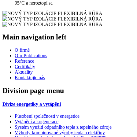
95°C a neroztopí sa
Main navigation left
O firmě
Our Publications
Reference
Certifikáty
Aktuality
Kontaktujte nás
Division page menu
Divize energetiky a vytápění
Působení společnosti v energetice
Vytápění a kogenerace
Systém využití odpadního tepla z tepelného zdroje
Výhody kombinované výroby tepla a elektřiny