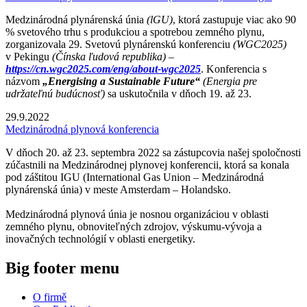
Medzinárodná plynárenská únia
(lGU)
, ktorá zastupuje viac ako 90
% svetového trhu s produkciou a spotrebou zemného plynu,
zorganizovala 29. Svetovú plynárenskú konferenciu
(WGC2025)
v Pekingu
(Čínska ľudová republika) –
https://cn.wgc2025.com/eng/about-wgc2025
. Konferencia s
názvom
„Energising a Sustainable Future“
(Energia pre
udržateľnú budúcnosť)
sa uskutočnila v dňoch 19. až 23.
29.9.2022
Medzinárodná plynová konferencia
V dňoch 20. až 23. septembra 2022 sa zástupcovia našej spoločnosti
zúčastnili na Medzinárodnej plynovej konferencii, ktorá sa konala
pod záštitou IGU (International Gas Union – Medzinárodná
plynárenská únia) v meste Amsterdam – Holandsko.
Medzinárodná plynová únia je nosnou organizáciou v oblasti
zemného plynu, obnoviteľných zdrojov, výskumu-vývoja a
inovačných technológií v oblasti energetiky.
Big footer menu
O firmě