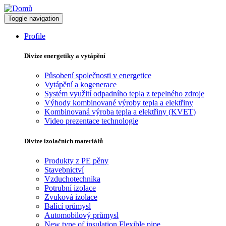
Toggle navigation
Profile
Divize energetiky a vytápění
Působení společnosti v energetice
Vytápění a kogenerace
Systém využití odpadního tepla z tepelného zdroje
Výhody kombinované výroby tepla a elektřiny
Kombinovaná výroba tepla a elektřiny (KVET)
Video prezentace technologie
Divize izolačních materiálů
Produkty z PE pěny
Stavebnictví
Vzduchotechnika
Potrubní izolace
Zvuková izolace
Balící průmysl
Automobilový průmysl
New type of insulation Flexible pipe