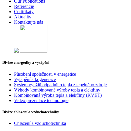
Our Publications
Referencie
Certifikáty
Aktuality
Kontaktujte nás
Divize energetiky a vytápění
Působení společnosti v energetice
Vytápění a kogenerace
Systém využití odpadního tepla z tepelného zdroje
Výhody kombinované výroby tepla a elektřiny
Kombinovaná výroba tepla a elektřiny (KVET)
Video prezentace technologie
Divize chlazení a vzduchotechniky
Chlazení a vzduchotechnika