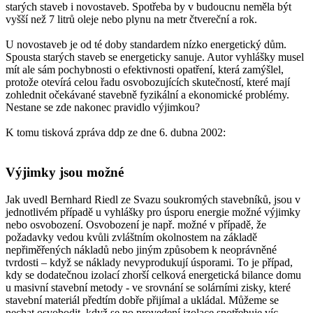
starých staveb i novostaveb. Spotřeba by v budoucnu neměla být
vyšší než 7 litrů oleje nebo plynu na metr čtvereční a rok.
U novostaveb je od té doby standardem nízko energetický dům.
Spousta starých staveb se energeticky sanuje. Autor vyhlášky musel
mít ale sám pochybnosti o efektivnosti opatření, která zamýšlel,
protože otevírá celou řadu osvobozujících skutečností, které mají
zohlednit očekávané stavebně fyzikální a ekonomické problémy.
Nestane se zde nakonec pravidlo výjimkou?
K tomu tisková zpráva ddp ze dne 6. dubna 2002:
Výjimky jsou možné
Jak uvedl Bernhard Riedl ze Svazu soukromých stavebníků, jsou v
jednotlivém případě u vyhlášky pro úsporu energie možné výjimky
nebo osvobození. Osvobození je např. možné v případě, že
požadavky vedou kvůli zvláštním okolnostem na základě
nepřiměřených nákladů nebo jiným způsobem k neoprávněné
tvrdosti – když se náklady nevyprodukují úsporami. To je případ,
kdy se dodatečnou izolací zhorší celková energetická bilance domu
u masivní stavební metody - ve srovnání se solárními zisky, které
stavební materiál předtím dobře přijímal a ukládal. Můžeme se
nechat osvobodit, když se po provedení izolace spotřebuje víc