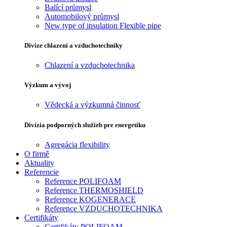
Balící průmysl
Automobilový průmysl
New type of insulation Flexible pipe
Divize chlazení a vzduchotechniky
Chlazení a vzduchotechnika
Výzkum a vývoj
Vědecká a výzkumná činnosť
Divízia podporných služieb pre energetiku
Agregácia flexibility
O firmě
Aktuality
Referencie
Reference POLIFOAM
Reference THERMOSHIELD
Reference KOGENERACE
Reference VZDUCHOTECHNIKA
Certifikáty
Certifikáty POLIFOAM