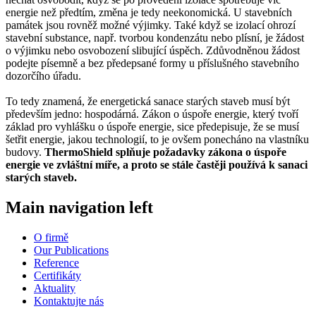
energie než předtím, změna je tedy neekonomická. U stavebních
památek jsou rovněž možné výjimky. Také když se izolací ohrozí
stavební substance, např. tvorbou kondenzátu nebo plísní, je žádost
o výjimku nebo osvobození slibující úspěch. Zdůvodněnou žádost
podejte písemně a bez předepsané formy u příslušného stavebního
dozorčího úřadu.
To tedy znamená, že energetická sanace starých staveb musí být
především jedno: hospodárná. Zákon o úspoře energie, který tvoří
základ pro vyhlášku o úspoře energie, sice předepisuje, že se musí
šetřit energie, jakou technologií, to je ovšem ponecháno na vlastníku
budovy.
ThermoShield splňuje požadavky zákona o úspoře
energie ve zvláštní míře, a proto se stále častěji používá k sanaci
starých staveb.
Main navigation left
O firmě
Our Publications
Reference
Certifikáty
Aktuality
Kontaktujte nás