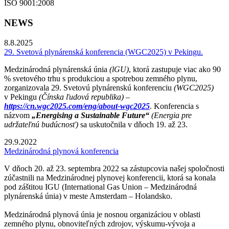
ISO 9001:2008
NEWS
8.8.2025
29. Svetová plynárenská konferencia (WGC2025) v Pekingu.
Medzinárodná plynárenská únia
(lGU)
, ktorá zastupuje viac ako 90
% svetového trhu s produkciou a spotrebou zemného plynu,
zorganizovala 29. Svetovú plynárenskú konferenciu
(WGC2025)
v Pekingu
(Čínska ľudová republika) –
https://cn.wgc2025.com/eng/about-wgc2025
. Konferencia s
názvom
„Energising a Sustainable Future“
(Energia pre
udržateľnú budúcnosť)
sa uskutočnila v dňoch 19. až 23.
29.9.2022
Medzinárodná plynová konferencia
V dňoch 20. až 23. septembra 2022 sa zástupcovia našej spoločnosti
zúčastnili na Medzinárodnej plynovej konferencii, ktorá sa konala
pod záštitou IGU (International Gas Union – Medzinárodná
plynárenská únia) v meste Amsterdam – Holandsko.
Medzinárodná plynová únia je nosnou organizáciou v oblasti
zemného plynu, obnoviteľných zdrojov, výskumu-vývoja a