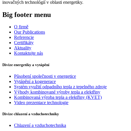
inovačných technológií v oblasti energetiky.
Big footer menu
O firmě
Our Publications
Referencie
Certifikáty
Aktuality
Kontaktujte nás
Divize energetiky a vytápění
Působení společnosti v energetice
Vytápění a kogenerace
Systém využití odpadního tepla z tepelného zdroje
Výhody kombinované výroby tepla a elektřiny
Kombinovaná výroba tepla a elektřiny (KVET)
Video prezentace technologie
Divize chlazení a vzduchotechniky
Chlazení a vzduchotechnika