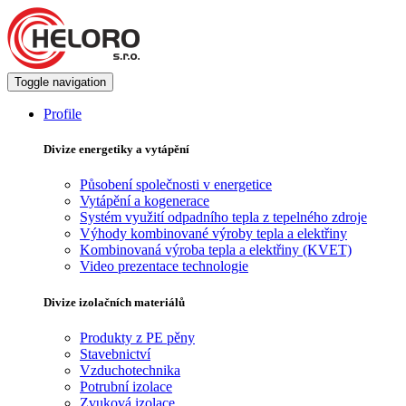
Toggle navigation
Profile
Divize energetiky a vytápění
Působení společnosti v energetice
Vytápění a kogenerace
Systém využití odpadního tepla z tepelného zdroje
Výhody kombinované výroby tepla a elektřiny
Kombinovaná výroba tepla a elektřiny (KVET)
Video prezentace technologie
Divize izolačních materiálů
Produkty z PE pěny
Stavebnictví
Vzduchotechnika
Potrubní izolace
Zvuková izolace