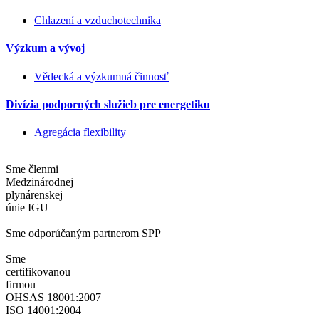
Chlazení a vzduchotechnika
Výzkum a vývoj
Vědecká a výzkumná činnosť
Divízia podporných služieb pre energetiku
Agregácia flexibility
Sme členmi
Medzinárodnej
plynárenskej
únie IGU
Sme odporúčaným partnerom SPP
Sme
certifikovanou
firmou
OHSAS 18001:2007
ISO 14001:2004