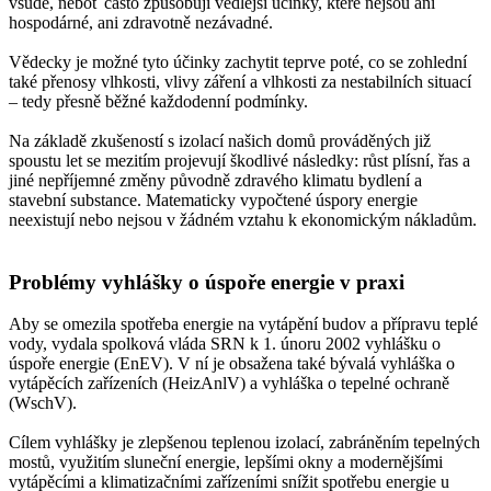
všude, neboť často způsobují vedlejší účinky, které nejsou ani
hospodárné, ani zdravotně nezávadné.
Vědecky je možné tyto účinky zachytit teprve poté, co se zohlední
také přenosy vlhkosti, vlivy záření a vlhkosti za nestabilních situací
– tedy přesně běžné každodenní podmínky.
Na základě zkušeností s izolací našich domů prováděných již
spoustu let se mezitím projevují škodlivé následky: růst plísní, řas a
jiné nepříjemné změny původně zdravého klimatu bydlení a
stavební substance. Matematicky vypočtené úspory energie
neexistují nebo nejsou v žádném vztahu k ekonomickým nákladům.
Problémy vyhlášky o úspoře energie v praxi
Aby se omezila spotřeba energie na vytápění budov a přípravu teplé
vody, vydala spolková vláda SRN k 1. únoru 2002 vyhlášku o
úspoře energie (EnEV). V ní je obsažena také bývalá vyhláška o
vytápěcích zařízeních (HeizAnlV) a vyhláška o tepelné ochraně
(WschV).
Cílem vyhlášky je zlepšenou teplenou izolací, zabráněním tepelných
mostů, využitím sluneční energie, lepšími okny a modernějšími
vytápěcími a klimatizačními zařízeními snížit spotřebu energie u