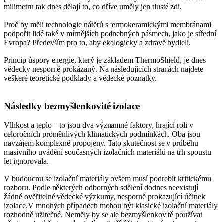
milimetru tak dnes dělají to, co dříve uměly jen tlusté zdi.
Proč by měli technologie nátěrů s termokeramickými membránami
podpořit lidé také v mírnějších podnebných pásmech, jako je střední
Evropa? Především pro to, aby ekologicky a zdravě bydleli.
Princip úspory energie, který je základem ThermoShield, je dnes
vědecky nesporně prokázaný. Na následujících stranách najdete
veškeré teoretické podklady a vědecké poznatky.
Následky bezmyšlenkovité izolace
Vlhkost a teplo – to jsou dva významné faktory, hrající roli v
celoročních proměnlivých klimatických podmínkách. Oba jsou
navzájem komplexně propojeny. Tato skutečnost se v průběhu
masivního uvádění současných izolačních materiálů na trh spoustu
let ignorovala.
V budoucnu se izolační materiály ovšem musí podrobit kritickému
rozboru. Podle některých odborných sdělení dodnes neexistují
žádné ověřitelné vědecké výzkumy, nesporně prokazující účinek
izolace.V mnohých případech mohou být klasické izolační materiály
rozhodně užitečné. Neměly by se ale bezmyšlenkovitě používat