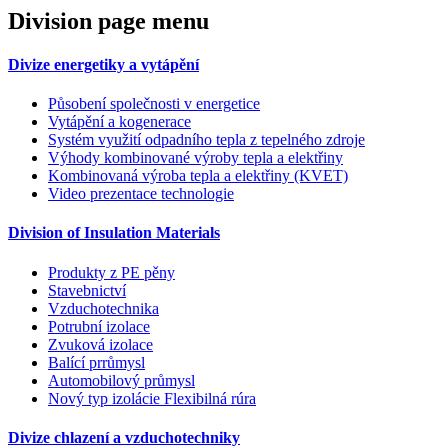
Division page menu
Divize energetiky a vytápění
Působení společnosti v energetice
Vytápění a kogenerace
Systém využití odpadního tepla z tepelného zdroje
Výhody kombinované výroby tepla a elektřiny
Kombinovaná výroba tepla a elektřiny (KVET)
Video prezentace technologie
Division of Insulation Materials
Produkty z PE pěny
Stavebnictví
Vzduchotechnika
Potrubní izolace
Zvuková izolace
Balící prrůmysl
Automobilový průmysl
Nový typ izolácie Flexibilná rúra
Divize chlazení a vzduchotechniky