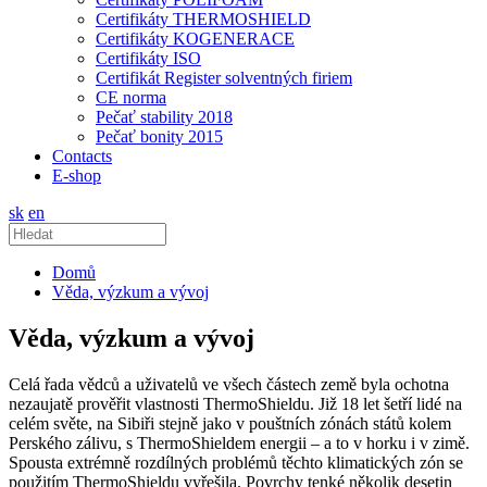
Certifikáty THERMOSHIELD
Certifikáty KOGENERACE
Certifikáty ISO
Certifikát Register solventných firiem
CE norma
Pečať stability 2018
Pečať bonity 2015
Contacts
E-shop
sk
en
Domů
Věda, výzkum a vývoj
Věda, výzkum a vývoj
Celá řada vědců a uživatelů ve všech částech země byla ochotna
nezaujatě prověřit vlastnosti ThermoShieldu. Již 18 let šetří lidé na
celém světe, na Sibiři stejně jako v pouštních zónách států kolem
Perského zálivu, s ThermoShieldem energii – a to v horku i v zimě.
Spousta extrémně rozdílných problémů těchto klimatických zón se
použitím ThermoShieldu vyřešila. Povrchy tenké několik desetin