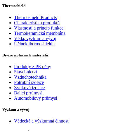
Thermoshield
Thermoshield Products
Charakteristika produktů
Vlastnosti a princíp funkce
Termokeramická membrána
Věda, výzkum a vývoj
Účinek thermoshieldu
Divize izolačních materiálů
Produkty z PE pěny
Stavebnictví
Vzduchotechnika
Potrubní izolace
Zvuková izolace
Balící prrůmysl
Automobilový průmysl
Výzkum a vývoj
Vědecká a výzkumná činnosť