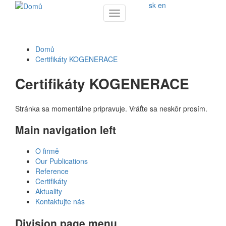
sk
en
Toggle
navigation
Domů
Certifikáty KOGENERACE
Certifikáty KOGENERACE
Stránka sa momentálne pripravuje. Vráťte sa neskôr prosím.
Main navigation left
O firmě
Our Publications
Reference
Certifikáty
Aktuality
Kontaktujte nás
Division page menu