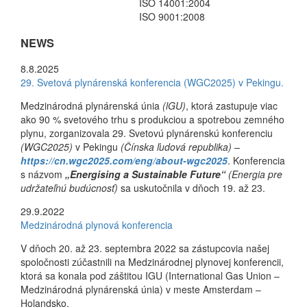
ISO 14001:2004
ISO 9001:2008
NEWS
8.8.2025
29. Svetová plynárenská konferencia (WGC2025) v Pekingu.
Medzinárodná plynárenská únia
(lGU)
, ktorá zastupuje viac
ako 90 % svetového trhu s produkciou a spotrebou zemného
plynu, zorganizovala 29. Svetovú plynárenskú konferenciu
(WGC2025)
v Pekingu
(Čínska ľudová republika) –
https://cn.wgc2025.com/eng/about-wgc2025
. Konferencia
s názvom
„Energising a Sustainable Future“
(Energia pre
udržateľnú budúcnosť)
sa uskutočnila v dňoch 19. až 23.
29.9.2022
Medzinárodná plynová konferencia
V dňoch 20. až 23. septembra 2022 sa zástupcovia našej
spoločnosti zúčastnili na Medzinárodnej plynovej konferencii,
ktorá sa konala pod záštitou IGU (International Gas Union –
Medzinárodná plynárenská únia) v meste Amsterdam –
Holandsko.