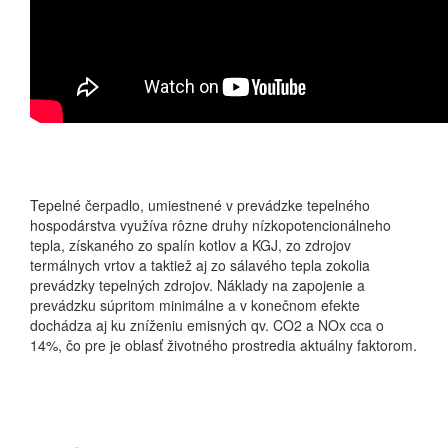
Tepelné čerpadlo, umiestnené v prevádzke tepelného
hospodárstva využíva rôzne druhy nízkopotencionálneho
tepla, získaného zo spalín kotlov a KGJ, zo zdrojov
termálnych vrtov a taktiež aj zo sálavého tepla zokolia
prevádzky tepelných zdrojov. Náklady na zapojenie a
prevádzku súpritom minimálne a v konečnom efekte
dochádza aj ku zníženiu emisných qv. CO2 a NOx cca o
14%, čo pre je oblasť životného prostredia aktuálny faktorom.