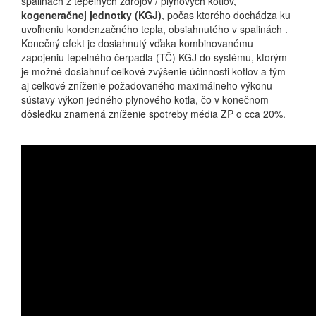
spalinách z tepelných zdrojov / plynových kotlov,
kogeneračnej jednotky (KGJ)
, počas ktorého dochádza ku
uvoľneniu kondenzačného tepla, obsiahnutého v spalinách .
Konečný efekt je dosiahnutý vďaka kombinovanému
zapojeniu tepelného čerpadla (TČ) KGJ do systému, ktorým
je možné dosiahnuť celkové zvýšenie účinnosti kotlov a tým
aj celkové zníženie požadovaného maximálneho výkonu
sústavy výkon jedného plynového kotla, čo v konečnom
dôsledku znamená zníženie spotreby média ZP o cca 20%.