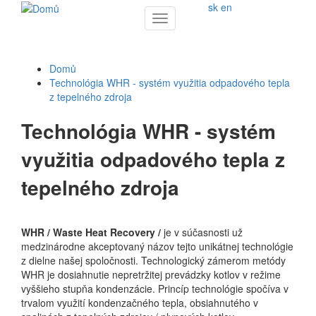
sk
en
Toggle
navigation
Domů
Technológia WHR - systém využitia odpadového tepla
z tepelného zdroja
Technológia WHR - systém
využitia odpadového tepla z
tepelného zdroja
WHR / Waste Heat Recovery /
je v súčasnosti už
medzinárodne akceptovaný názov tejto unikátnej technológie
z dielne našej spoločnosti. Technologický zámerom metódy
WHR je dosiahnutie nepretržitej prevádzky kotlov v režime
vyššieho stupňa kondenzácie. Princíp technológie spočíva v
trvalom využití kondenzačného tepla, obsiahnutého v