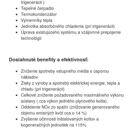
trigenerácii )
Tepelné čerpadlo
Termokondenzátor
Výmenníky tepla
Jednotka absorbčného chladenia (pri trigenerácii)
Úprava existujúceho systému a vzájomné prepojenie
technológií
Dosiahnuté benefity a efektívnosť:
Zníženie spotreby vstupného média s úsporou
nákladov
Zisky z výroby a spotreby elektrickej energie, tepla a
chladu (pri trigenerácii)
Celkové zníženie požadovaného maximálneho výkonu
sústavy ( cca výkon jedného plynového kotla).
Oddelenie NOx zo spalín (znižovanie generovaného
objemu emisných kvôt cca o 14 %)
Zvýšenie účinnosti inštalovaných kotlov a
kogeneračných jednotiek na 115%