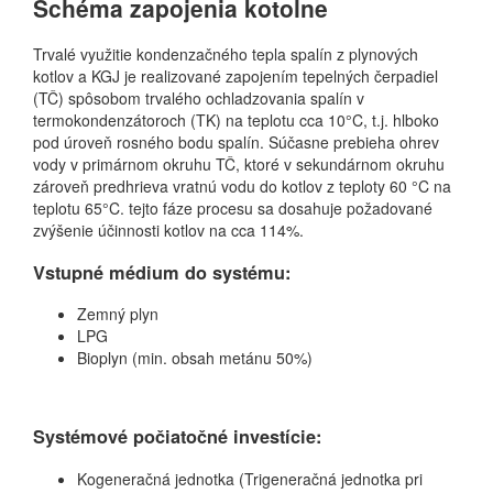
Schéma zapojenia kotolne
Trvalé využitie kondenzačného tepla spalín z plynových
kotlov a KGJ je realizované zapojením tepelných čerpadiel
(TČ) spôsobom trvalého ochladzovania spalín v
termokondenzátoroch (TK) na teplotu cca 10°C, t.j. hlboko
pod úroveň rosného bodu spalín. Súčasne prebieha ohrev
vody v primárnom okruhu TČ, ktoré v sekundárnom okruhu
zároveň predhrieva vratnú vodu do kotlov z teploty 60 °C na
teplotu 65°C. tejto fáze procesu sa dosahuje požadované
zvýšenie účinnosti kotlov na cca 114%.
Vstupné médium do systému:
Zemný plyn
LPG
Bioplyn (min. obsah metánu 50%)
Systémové počiatočné investície:
Kogeneračná jednotka (Trigeneračná jednotka pri