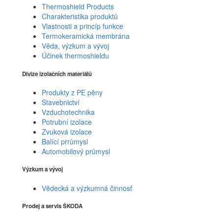
Thermoshield Products
Charakteristika produktů
Vlastnosti a princíp funkce
Termokeramická membrána
Věda, výzkum a vývoj
Účinek thermoshieldu
Divize izolačních materiálů
Produkty z PE pěny
Stavebnictví
Vzduchotechnika
Potrubní izolace
Zvuková izolace
Balící prrůmysl
Automobilový průmysl
Výzkum a vývoj
Vědecká a výzkumná činnosť
Prodej a servis ŠKODA