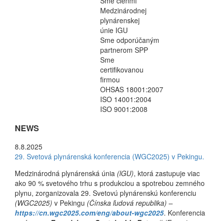
Sme členmi
Medzinárodnej
plynárenskej
únie IGU
Sme odporúčaným
partnerom SPP
Sme
certifikovanou
firmou
OHSAS 18001:2007
ISO 14001:2004
ISO 9001:2008
NEWS
8.8.2025
29. Svetová plynárenská konferencia (WGC2025) v Pekingu.
Medzinárodná plynárenská únia
(lGU)
, ktorá zastupuje viac
ako 90 % svetového trhu s produkciou a spotrebou zemného
plynu, zorganizovala 29. Svetovú plynárenskú konferenciu
(WGC2025)
v Pekingu
(Čínska ľudová republika) –
https://cn.wgc2025.com/eng/about-wgc2025
. Konferencia