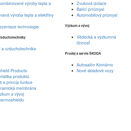
kombinované výroby tepla a
Zvuková izolace
Balící prrůmysl
aná výroba tepla a elektřiny
Automobilový průmysl
Výzkum a vývoj
ezentace technologie
Vědecká a výzkumná
 vzduchotechniky
činnosť
 a vzduchotechnika
Prodej a servis ŠKODA
Autosalón Komárno
hield Products
Nové skladové vozy
ristika produktů
ti a princíp funkce
ramická membrána
zkum a vývoj
hermoshieldu