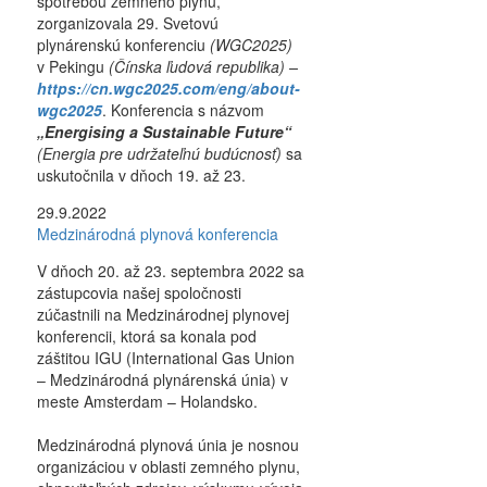
spotrebou zemného plynu,
zorganizovala 29. Svetovú
plynárenskú konferenciu
(WGC2025)
v Pekingu
(Čínska ľudová republika) –
https://cn.wgc2025.com/eng/about-
wgc2025
. Konferencia s názvom
„Energising a Sustainable Future“
(Energia pre udržateľnú budúcnosť)
sa
uskutočnila v dňoch 19. až 23.
29.9.2022
Medzinárodná plynová konferencia
V dňoch 20. až 23. septembra 2022 sa
zástupcovia našej spoločnosti
zúčastnili na Medzinárodnej plynovej
konferencii, ktorá sa konala pod
záštitou IGU (International Gas Union
– Medzinárodná plynárenská únia) v
meste Amsterdam – Holandsko.
Medzinárodná plynová únia je nosnou
organizáciou v oblasti zemného plynu,