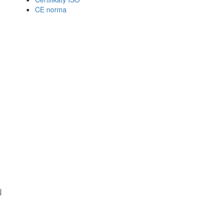
CE norma
j