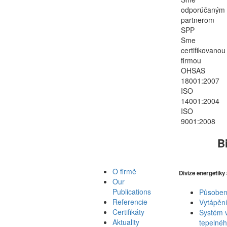
odporúčaným
partnerom
SPP
Sme
certifikovanou
firmou
OHSAS
18001:2007
ISO
14001:2004
ISO
9001:2008
B
O firmě
Divize energetiky
Our
Publications
Působení
Referencie
Vytápěn
Certifikáty
Systém v
Aktuality
tepelnéh