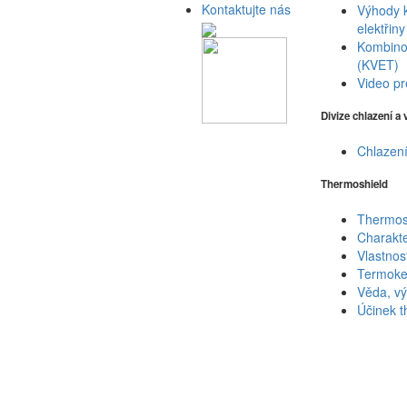
Kontaktujte nás
Výhody 
elektřiny
Kombinov
(KVET)
Video pr
Divize chlazení a
Chlazení
Thermoshield
Thermos
Charakte
Vlastnos
Termoke
Věda, vý
Účinek t