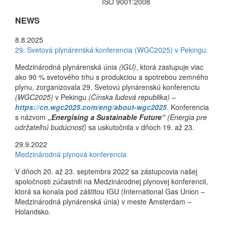
ISO 9001:2008
NEWS
8.8.2025
29. Svetová plynárenská konferencia (WGC2025) v Pekingu.
Medzinárodná plynárenská únia
(lGU)
, ktorá zastupuje viac
ako 90 % svetového trhu s produkciou a spotrebou zemného
plynu, zorganizovala 29. Svetovú plynárenskú konferenciu
(WGC2025)
v Pekingu
(Čínska ľudová republika) –
https://cn.wgc2025.com/eng/about-wgc2025
. Konferencia
s názvom
„Energising a Sustainable Future“
(Energia pre
udržateľnú budúcnosť)
sa uskutočnila v dňoch 19. až 23.
29.9.2022
Medzinárodná plynová konferencia
V dňoch 20. až 23. septembra 2022 sa zástupcovia našej
spoločnosti zúčastnili na Medzinárodnej plynovej konferencii,
ktorá sa konala pod záštitou IGU (International Gas Union –
Medzinárodná plynárenská únia) v meste Amsterdam –
Holandsko.