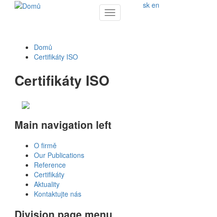
sk
en
Toggle
navigation
Domů
Certifikáty ISO
Certifikáty ISO
Main navigation left
O firmě
Our Publications
Reference
Certifikáty
Aktuality
Kontaktujte nás
Division page menu