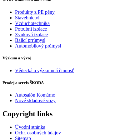
Produkty z PE pěny
Stavebnictví
Vzduchotechnika
Potrubní izolace
Zvuková izolace
Balící prrůmysl
Automobilový průmysl
Výzkum a vývoj
Vědecká a výzkumná činnosť
Prodej a servis ŠKODA
Autosalón Komárno
Nové skladové vozy
Copyright links
Úvodní stránka
Ochr. osobných údajov
Sitemap