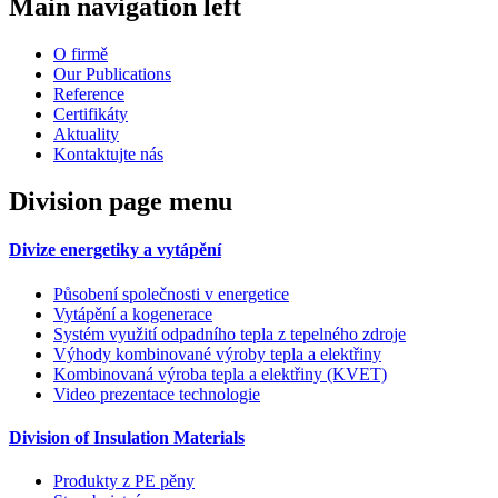
Main navigation left
O firmě
Our Publications
Reference
Certifikáty
Aktuality
Kontaktujte nás
Division page menu
Divize energetiky a vytápění
Působení společnosti v energetice
Vytápění a kogenerace
Systém využití odpadního tepla z tepelného zdroje
Výhody kombinované výroby tepla a elektřiny
Kombinovaná výroba tepla a elektřiny (KVET)
Video prezentace technologie
Division of Insulation Materials
Produkty z PE pěny