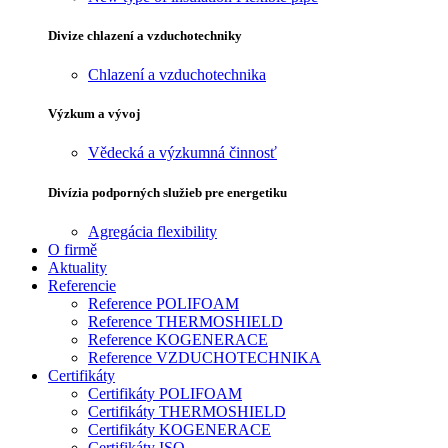
Divize chlazení a vzduchotechniky
Chlazení a vzduchotechnika
Výzkum a vývoj
Vědecká a výzkumná činnosť
Divízia podporných služieb pre energetiku
Agregácia flexibility
O firmě
Aktuality
Referencie
Reference POLIFOAM
Reference THERMOSHIELD
Reference KOGENERACE
Reference VZDUCHOTECHNIKA
Certifikáty
Certifikáty POLIFOAM
Certifikáty THERMOSHIELD
Certifikáty KOGENERACE
Certifikáty ISO