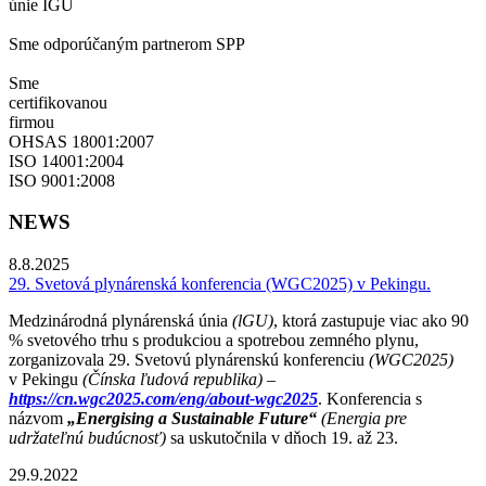
únie IGU
Sme odporúčaným partnerom SPP
Sme
certifikovanou
firmou
OHSAS 18001:2007
ISO 14001:2004
ISO 9001:2008
NEWS
8.8.2025
29. Svetová plynárenská konferencia (WGC2025) v Pekingu.
Medzinárodná plynárenská únia
(lGU)
, ktorá zastupuje viac ako 90
% svetového trhu s produkciou a spotrebou zemného plynu,
zorganizovala 29. Svetovú plynárenskú konferenciu
(WGC2025)
v Pekingu
(Čínska ľudová republika) –
https://cn.wgc2025.com/eng/about-wgc2025
. Konferencia s
názvom
„Energising a Sustainable Future“
(Energia pre
udržateľnú budúcnosť)
sa uskutočnila v dňoch 19. až 23.
29.9.2022