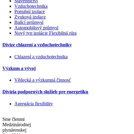
Stavebnictví
Vzduchotechnika
Potrubní izolace
Zvuková izolace
Balící prrůmysl
Automobilový průmysl
Nový typ izolácie Flexibilná rúra
Divize chlazení a vzduchotechniky
Chlazení a vzduchotechnika
Výzkum a vývoj
Vědecká a výzkumná činnosť
Divízia podporných služieb pre energetiku
Agregácia flexibility
Sme členmi
Medzinárodnej
plynárenskej