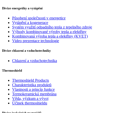
Divize energetiky a vytápění
Působení společnosti v energetice
Vytápění a kogenerace
Systém využití odpadního tepla z tepelného zdroje
Výhody kombinované výroby tepla a elektřiny
Kombinovaná výroba tepla a elektřiny (KVET)
Video prezentace technologie
Divize chlazení a vzduchotechniky
Chlazení a vzduchotechnika
Thermoshield
Thermoshield Products
Charakteristika produktů
Vlastnosti a princíp funkce
Termokeramická membrána
Věda, výzkum a vývoj
Účinek thermoshieldu
Divize izolačních materiálů