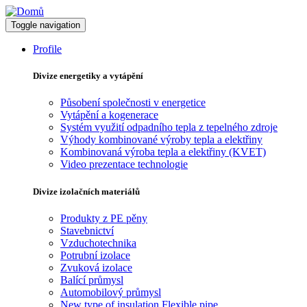
Toggle navigation
Profile
Divize energetiky a vytápění
Působení společnosti v energetice
Vytápění a kogenerace
Systém využití odpadního tepla z tepelného zdroje
Výhody kombinované výroby tepla a elektřiny
Kombinovaná výroba tepla a elektřiny (KVET)
Video prezentace technologie
Divize izolačních materiálů
Produkty z PE pěny
Stavebnictví
Vzduchotechnika
Potrubní izolace
Zvuková izolace
Balící průmysl
Automobilový průmysl
New type of insulation Flexible pipe