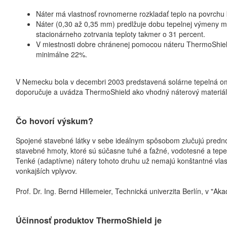
Náter má vlastnosť rovnomerne rozkladať teplo na povrchu 
Náter (0,30 až 0,35 mm) predlžuje dobu tepelnej výmeny m
stacionárneho zotrvania teploty takmer o 31 percent.
V miestnosti dobre chránenej pomocou náteru ThermoShield
minimálne 22%.
V Nemecku bola v decembri 2003 predstavená solárne tepelná omie
doporučuje a uvádza ThermoShield ako vhodný náterový materiál
Čo hovorí výskum?
Spojené stavebné látky v sebe ideálnym spôsobom zlučujú prednos
stavebné hmoty, ktoré sú súčasne tuhé a ťažné, vodotesné a tepe
Tenké (adaptívne) nátery tohoto druhu už nemajú konštantné vlas
vonkajších vplyvov.
Prof. Dr. Ing. Bernd Hillemeier, Technická univerzita Berlín, v "A
Účinnosť produktov ThermoShield je