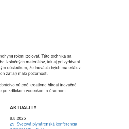
mnohými rokmi izolovať. Táto technika sa
e izolačných materiálov, tak aj pri vydávaní
kým dôsledkom, že inovácia iných materiálov
oň zatiaľ) málo pozornosti.
ebníctvo nútené kreatívne hľadať inovačné
dne po kritickom vedeckom a úradnom
AKTUALITY
8.8.2025
29. Svetová plynárenská konferencia