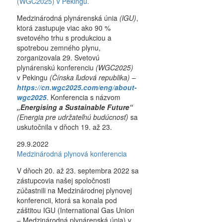
(WGC2025) v Pekingu.
Medzinárodná plynárenská únia
(lGU)
,
ktorá zastupuje viac ako 90 %
svetového trhu s produkciou a
spotrebou zemného plynu,
zorganizovala 29. Svetovú
plynárenskú konferenciu
(WGC2025)
v Pekingu
(Čínska ľudová republika) –
https://cn.wgc2025.com/eng/about-
wgc2025
. Konferencia s názvom
„Energising a Sustainable Future“
(Energia pre udržateľnú budúcnosť)
sa
uskutočnila v dňoch 19. až 23.
29.9.2022
Medzinárodná plynová konferencia
V dňoch 20. až 23. septembra 2022 sa
zástupcovia našej spoločnosti
zúčastnili na Medzinárodnej plynovej
konferencii, ktorá sa konala pod
záštitou IGU (International Gas Union
– Medzinárodná plynárenská únia) v