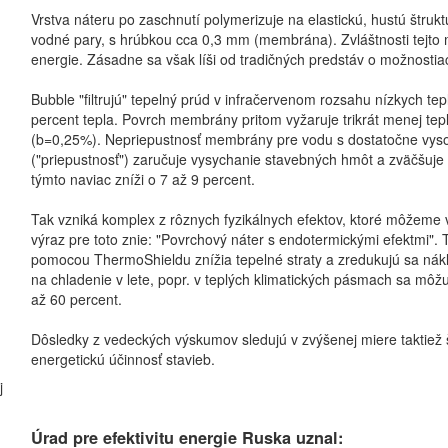
Vrstva náteru po zaschnutí polymerizuje na elastickú, hustú štrukt
vodné pary, s hrúbkou cca 0,3 mm (membrána). Zvláštnosti tejto
energie. Zásadne sa však líši od tradičných predstáv o možnostiac
Bubble "filtrujú" tepelný prúd v infračervenom rozsahu nízkych tep
percent tepla. Povrch membrány pritom vyžaruje trikrát menej tepl
(b=0,25%). Nepriepustnosť membrány pre vodu s dostatočne vysok
("priepustnosť") zaručuje vysychanie stavebných hmôt a zväčšuje i
týmto naviac zníži o 7 až 9 percent.
Tak vzniká komplex z rôznych fyzikálnych efektov, ktoré môžeme 
výraz pre toto znie: "Povrchový náter s endotermickými efektmi".
pomocou ThermoShieldu znížia tepelné straty a zredukujú sa nák
na chladenie v lete, popr. v teplých klimatických pásmach sa môžu
až 60 percent.
Dôsledky z vedeckých výskumov sledujú v zvýšenej miere taktiež štá
energetickú účinnosť stavieb.
j
Úrad pre efektivitu energie Ruska uznal: