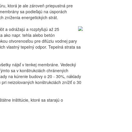
úru, ktorá je ale zároveň priepustná pre
 membrány sa podieľajú na úsporách
h zníženia energetických strát.
lôt a odrážajú a rozptyľujú až 25
a ako napr. tehla alebo betón
ou otvorenosťou pre difúziu vodnej pary
ch vlastný tepelný odpor. Tepelná strata sa
všetky nájsť v tenkej membráne. Vedecký
 Týmto sa v konštrukciách chránených
lady na kúrenie budovy o 20 - 30%, náklady
 pri neizolovaných konštrukciách znížiť o 30
tne inštitúcie, ktoré sa starajú o