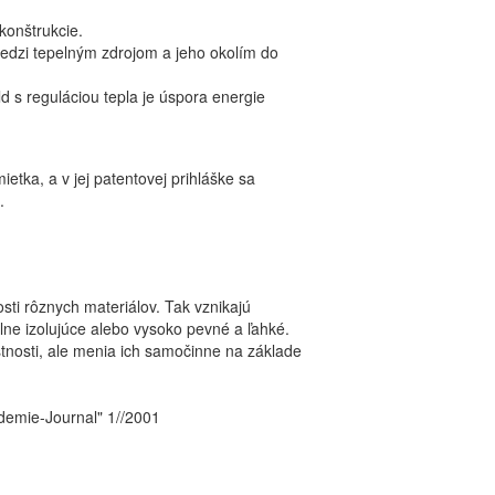
konštrukcie.
edzi tepelným zdrojom a jeho okolím do
 s reguláciou tepla je úspora energie
tka, a v jej patentovej prihláške sa
.
ti rôznych materiálov. Tak vznikajú
lne izolujúce alebo vysoko pevné a ľahké.
tnosti, ale menia ich samočinne na základe
kademie-Journal" 1//2001