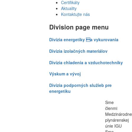
Certifikáty
Aktuality
Kontaktujte nás
Division page menu
Divízia energetiky a vykurovania
Divízia izolačných materiálov
Divízia chladenia a vzduchotechniky
Výskum a vývoj
Divízia podporných služieb pre
energetiku
Sme
členmi
Medzinárodne
plynárenskej
únie IGU
Sme