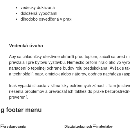
vedecky dokázaná
doložená výpočtami
dlhodobo osvedčená v praxi
Vedecká úvaha
Aby sa chladničky efektívne chránili pred teplom, začali sa pred 
prevzala i pre bytovú výstavbu. Nemecko pritom hralo ako vo výrob
nariadení o tepelnej ochrane budov rolu predskokana. Avšak s ta
a technológií, napr. omietok alebo náterov, dodnes nachádza (asp
Inak vypadá situácia v klimaticky extrémnych zónach. Tam je stav
riešenia problémov a prevádzať ich taktiež do praxe bezprostre
preverení.
ig footer menu
y a vykurovania
Divízia izolačných materiálov