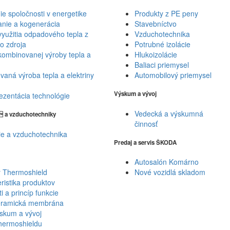
e spoločnosti v energetike
Produkty z PE peny
nie a kogenerácia
Stavebníctvo
yužitia odpadového tepla z
Vzduchotechnika
o zdroja
Potrubné izolácie
ombinovanej výroby tepla a
Hlukoizolácie
Baliaci priemysel
aná výroba tepla a elektriny
Automobilový priemysel
Výskum a vývoj
ezentácia technológie
Vedecká a výskumná
a a vzduchotechniky
činnosť
ie a vzduchotechnika
Predaj a servis ŠKODA
Autosalón Komárno
y Thermoshield
Nové vozidlá skladom
ristika produktov
i a princíp funkcie
ramická membrána
skum a vývoj
hermoshieldu