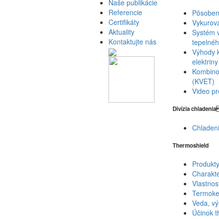
Naše publikácie
Referencie
Pôsobeni
Certifikáty
Vykurova
Aktuality
Systém v
Kontaktujte nás
tepelnéh
Výhody k
elektriny
Kombinov
(KVET)
Video pr
Divízia chladeni
Chladen
Thermoshield
Produkt
Charakte
Vlastnost
Termoke
Veda, vý
Účinok t