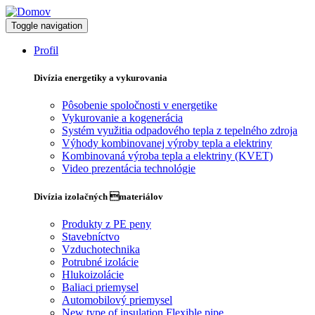
Toggle navigation
Profil
Divízia energetiky a vykurovania
Pôsobenie spoločnosti v energetike
Vykurovanie a kogenerácia
Systém využitia odpadového tepla z tepelného zdroja
Výhody kombinovanej výroby tepla a elektriny
Kombinovaná výroba tepla a elektriny (KVET)
Video prezentácia technológie
Divízia izolačných materiálov
Produkty z PE peny
Stavebníctvo
Vzduchotechnika
Potrubné izolácie
Hlukoizolácie
Baliaci priemysel
Automobilový priemysel
New type of insulation Flexible pipe