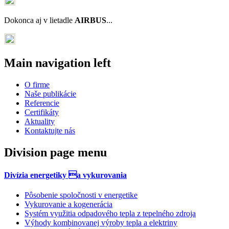
Dokonca aj v lietadle
AIRBUS
...
Main navigation left
O firme
Naše publikácie
Referencie
Certifikáty
Aktuality
Kontaktujte nás
Division page menu
Divízia energetiky a vykurovania
Pôsobenie spoločnosti v energetike
Vykurovanie a kogenerácia
Systém využitia odpadového tepla z tepelného zdroja
Výhody kombinovanej výroby tepla a elektriny