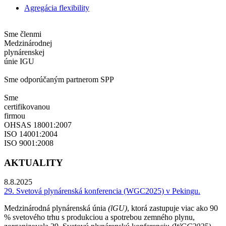
Agregácia flexibility
Sme členmi
Medzinárodnej
plynárenskej
únie IGU
Sme odporúčaným partnerom SPP
Sme
certifikovanou
firmou
OHSAS 18001:2007
ISO 14001:2004
ISO 9001:2008
AKTUALITY
8.8.2025
29. Svetová plynárenská konferencia (WGC2025) v Pekingu.
Medzinárodná plynárenská únia
(lGU)
, ktorá zastupuje viac ako 90
% svetového trhu s produkciou a spotrebou zemného plynu,