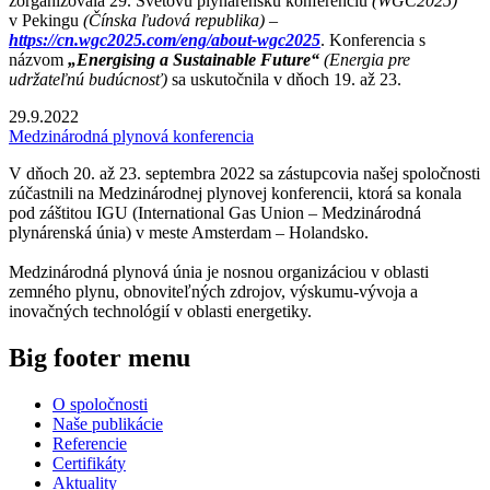
zorganizovala 29. Svetovú plynárenskú konferenciu
(WGC2025)
v Pekingu
(Čínska ľudová republika) –
https://cn.wgc2025.com/eng/about-wgc2025
. Konferencia s
názvom
„Energising a Sustainable Future“
(Energia pre
udržateľnú budúcnosť)
sa uskutočnila v dňoch 19. až 23.
29.9.2022
Medzinárodná plynová konferencia
V dňoch 20. až 23. septembra 2022 sa zástupcovia našej spoločnosti
zúčastnili na Medzinárodnej plynovej konferencii, ktorá sa konala
pod záštitou IGU (International Gas Union – Medzinárodná
plynárenská únia) v meste Amsterdam – Holandsko.
Medzinárodná plynová únia je nosnou organizáciou v oblasti
zemného plynu, obnoviteľných zdrojov, výskumu-vývoja a
inovačných technológií v oblasti energetiky.
Big footer menu
O spoločnosti
Naše publikácie
Referencie
Certifikáty
Aktuality