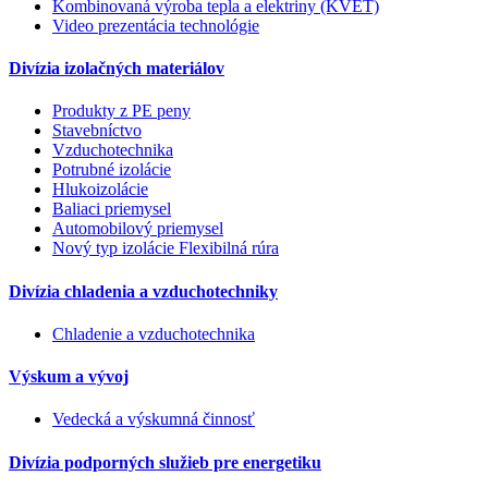
Kombinovaná výroba tepla a elektriny (KVET)
Video prezentácia technológie
Divízia izolačných materiálov
Produkty z PE peny
Stavebníctvo
Vzduchotechnika
Potrubné izolácie
Hlukoizolácie
Baliaci priemysel
Automobilový priemysel
Nový typ izolácie Flexibilná rúra
Divízia chladenia a vzduchotechniky
Chladenie a vzduchotechnika
Výskum a vývoj
Vedecká a výskumná činnosť
Divízia podporných služieb pre energetiku