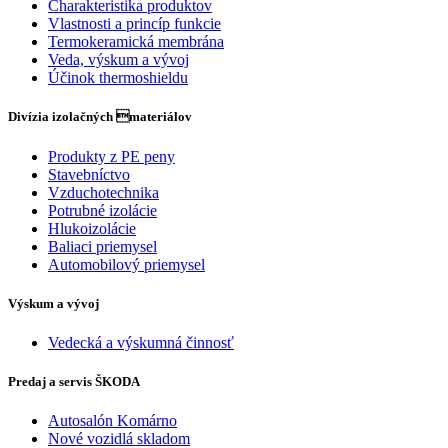
Charakteristika produktov
Vlastnosti a princíp funkcie
Termokeramická membrána
Veda, výskum a vývoj
Účinok thermoshieldu
Divízia izolačných materiálov
Produkty z PE peny
Stavebníctvo
Vzduchotechnika
Potrubné izolácie
Hlukoizolácie
Baliaci priemysel
Automobilový priemysel
Výskum a vývoj
Vedecká a výskumná činnosť
Predaj a servis ŠKODA
Autosalón Komárno
Nové vozidlá skladom