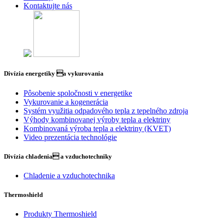
Kontaktujte nás
Divízia energetiky a vykurovania
Pôsobenie spoločnosti v energetike
Vykurovanie a kogenerácia
Systém využitia odpadového tepla z tepelného zdroja
Výhody kombinovanej výroby tepla a elektriny
Kombinovaná výroba tepla a elektriny (KVET)
Video prezentácia technológie
Divízia chladenia a vzduchotechniky
Chladenie a vzduchotechnika
Thermoshield
Produkty Thermoshield