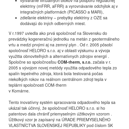
vytváranie virtuálnych blokov na podporu regulačnej
elektriny (mFRR, aFRR) a vyrovnávanie odchýlok aj v
integračných platformách (PICASSO a MARI),
zdieľanie elektriny – prebytky elektriny z OZE sa
dodávajú do iných odberných miest.
V r.1997 uviedla ako prvá spoločnosť na Slovensku do
prevádzky kogeneračnú jednotku na metán z geotermálneho
vrtu a medzi prvými aj na zemný plyn . Od r. 2005 pôsobí
spoločnosť HELORO s.r.o. aj v oblasti výskumu a vývoja
využitia obnoviteľných a alternatívnych zdrojov energií .
Spoločne so spoločnosťou
COM-therm, s.r.o.
začala v r.
2005 s vývojom novej metódy využitia odpadového tepla zo
spalín tepelného zdroja, ktorá bola testovaná počas
niekoľkých rokov na reálnom centrálnom zdroji tepla v
teplárni spoločnosti COM-therm
v Komárne.
Tento inovatívny systém spracovania odpadového tepla sa
ukázal tak účinný, že spoločnosť HELORO s.r.o. si ho
patentovo dala chrániť priemyselným úžitkovým vzorom .
Úžitkový vzor je zapísaný na ÚRADE PRIEMYSELNÉHO
VLASTNÍCTVA SLOVENSKEJ REPUBLIKY pod číslom SK