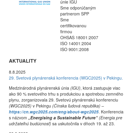
únie IGU
Sme odporúčaným
partnerom SPP
Sme
certifikovanou
firmou
OHSAS 18001:2007
ISO 14001:2004
ISO 9001:2008
AKTUALITY
8.8.2025
29. Svetová plynárenská konferencia (WGC2025) v Pekingu.
Medzinárodná plynárenská únia
(lGU)
, ktorá zastupuje viac
ako 90 % svetového trhu s produkciou a spotrebou zemného
plynu, zorganizovala 29. Svetovú plynárenskú konferenciu
(WGC2025)
v Pekingu
(Čínska ľudová republika) –
https://cn.wgc2025.com/eng/about-wgc2025
. Konferencia
s názvom
„Energising a Sustainable Future“
(Energia pre
udržateľnú budúcnosť)
sa uskutočnila v dňoch 19. až 23.