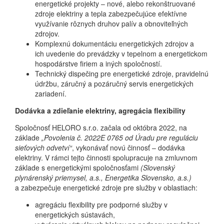
energetické projekty – nové, alebo rekonštruované
zdroje elektriny a tepla zabezpečujúce efektívne
využívanie rôznych druhov palív a obnoviteľných
zdrojov.
Komplexnú dokumentáciu energetických zdrojov a
ich uvedenie do prevádzky v tepelnom a energetickom
hospodárstve firiem a iných spoločností.
Technický dispečing pre energetické zdroje, pravidelnú
údržbu, záručný a pozáručný servis energetických
zariadení.
Dodávka a zdieľanie elektriny, agregácia flexibility
Spoločnosť HELORO s.r.o. začala od októbra 2022, na
základe
„Povolenia č. 2022E 0765 od Úradu pre reguláciu
sieťových odvetví“
, vykonávať novú činnosť – dodávka
elektriny. V rámci tejto činnosti spolupracuje na zmluvnom
základe s energetickými spoločnosťami
(Slovenský
plynárenský priemysel, a.s., Energetika Slovensko, a.s.)
a zabezpečuje energetické zdroje pre služby v oblastiach:
agregáciu flexibility pre podporné služby v
energetických sústavách,