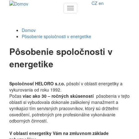
CZ
en
Toggle
navigation
Domov
Pôsobenie spoločnosti v energetike
Pôsobenie spoločnosti v
energetike
Spoločnosť HELORO s.r.o.
pôsobí v oblasti energetiky a
vykurovania od roku 1992.
Počas
viac ako 30 – ročných skúseností
pôsobenia v tejto
oblasti si vybudovala dokonale zaškolený manažment a
vynikajúci tím servisných pracovníkov, ktorý sú držiteľmi
osvedčení, potrebných pre profesionálne vykonávanie
odborných činností.
V oblasti energetiky Vám na zmluvnom základe