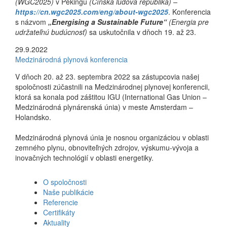
(WGC2025)
v Pekingu
(Čínska ľudová republika) –
https://cn.wgc2025.com/eng/about-wgc2025
. Konferencia
s názvom
„Energising a Sustainable Future“
(Energia pre
udržateľnú budúcnosť)
sa uskutočnila v dňoch 19. až 23.
29.9.2022
Medzinárodná plynová konferencia
V dňoch 20. až 23. septembra 2022 sa zástupcovia našej
spoločnosti zúčastnili na Medzinárodnej plynovej konferencii,
ktorá sa konala pod záštitou IGU (International Gas Union –
Medzinárodná plynárenská únia) v meste Amsterdam –
Holandsko.
Medzinárodná plynová únia je nosnou organizáciou v oblasti
zemného plynu, obnoviteľných zdrojov, výskumu-vývoja a
inovačných technológií v oblasti energetiky.
O spoločnosti
Naše publikácie
Referencie
Certifikáty
Aktuality