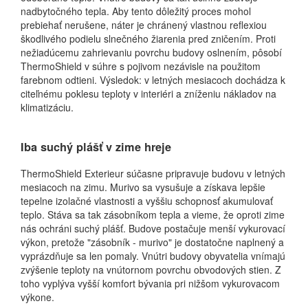
nadbytočného tepla. Aby tento dôležitý proces mohol
prebiehať nerušene, náter je chránený vlastnou reflexiou
škodlivého podielu slnečného žiarenia pred zničením. Proti
nežiadúcemu zahrievaniu povrchu budovy oslnením, pôsobí
ThermoShield v súhre s pojivom nezávisle na použitom
farebnom odtieni. Výsledok: v letných mesiacoch dochádza k
citeľnému poklesu teploty v interiéri a zníženiu nákladov na
klimatizáciu.
Iba suchý plášť v zime hreje
ThermoShield Exterieur súčasne pripravuje budovu v letných
mesiacoch na zimu. Murivo sa vysušuje a získava lepšie
tepelne izolačné vlastnosti a vyššiu schopnosť akumulovať
teplo. Stáva sa tak zásobníkom tepla a vieme, že oproti zime
nás ochráni suchý plášť. Budove postačuje menší vykurovací
výkon, pretože "zásobník - murivo" je dostatočne naplnený a
vyprázdňuje sa len pomaly. Vnútri budovy obyvatelia vnímajú
zvýšenie teploty na vnútornom povrchu obvodových stien. Z
toho vyplýva vyšší komfort bývania pri nižšom vykurovacom
výkone.