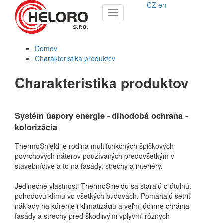
CZ
en
Toggle
navigation
Domov
Charakteristika produktov
Charakteristika produktov
Systém úspory energie - dlhodobá ochrana -
kolorizácia
ThermoShield je rodina multifunkčných špičkových
povrchových náterov používaných predovšetkým v
stavebníctve a to na fasády, strechy a interiéry.
Jedinečné vlastnosti ThermoShieldu sa starajú o útulnú,
pohodovú klímu vo všetkých budovách. Pomáhajú šetriť
náklady na kúrenie i klimatizáciu a veľmi účinne chránia
fasády a strechy pred škodlivými vplyvmi rôznych