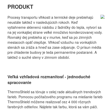
PRODUKT
Procesy transportu vlhkosti a termické deje prebiehajú
neustále taktiež v nasledujúcich rokoch. Keď
vytiahneme sklenenú nádobu z ľadničky do tepla, vytvorí sa
na jej vonkajšej strane veľké množstvo kondenzovanej vody.
Rovnaký dej prebieha aj v murive, keď sa po zimných
mesiacoch opäť otepľuje. Vlhkosť vzduchu na vonkajších
stenách sa zráža a hneď sa zase odparuje. O prísun média
pre chladenie budovy je teda permanentne postarané. A
taktiež o suché steny v zimnom období.
Veľká vzhľadová rozmanitosť - jednoduché
spracovanie
ThermoShield sa tónuje v celej rade aktuálnych trendových
farieb. Pomocou počítačového programu na miešanie farieb
ThermoShield môžeme realizovať cez 4 000 rôznych
farebných odtieňov. Nájdete tak farbu, ktorá sa vám páči.