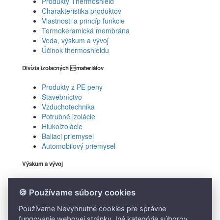
Produkty Thermoshield
Charakteristika produktov
Vlastnosti a princíp funkcie
Termokeramická membrána
Veda, výskum a vývoj
Účinok thermoshieldu
Divízia izolačných materiálov
Produkty z PE peny
Stavebníctvo
Vzduchotechnika
Potrubné izolácie
Hlukoizolácie
Baliaci priemysel
Automobilový priemysel
Výskum a vývoj
Vedecká a výskumná činnosť
🍪 Používame súbory cookies
Predaj a servis ŠKODA
Používame Nevyhnutné cookies pre správne
Autosalón Komárno
fungovanie webovej stránky. Iné kategórie súborov