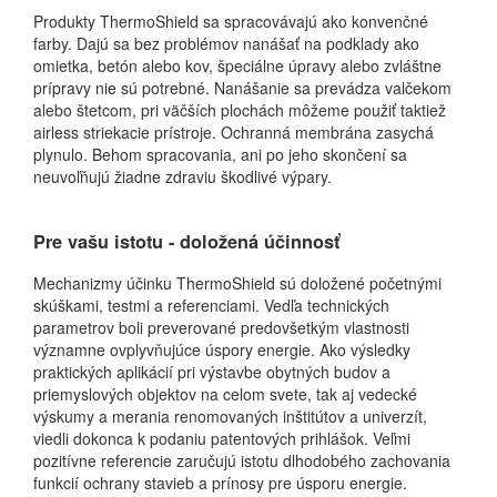
Produkty ThermoShield sa spracovávajú ako konvenčné
farby. Dajú sa bez problémov nanášať na podklady ako
omietka, betón alebo kov, špeciálne úpravy alebo zvláštne
prípravy nie sú potrebné. Nanášanie sa prevádza valčekom
alebo štetcom, pri väčších plochách môžeme použiť taktiež
airless striekacie prístroje. Ochranná membrána zasychá
plynulo. Behom spracovania, ani po jeho skončení sa
neuvoľňujú žiadne zdraviu škodlivé výpary.
Pre vašu istotu - doložená účinnosť
Mechanizmy účinku ThermoShield sú doložené početnými
skúškami, testmi a referenciami. Vedľa technických
parametrov boli preverované predovšetkým vlastnosti
významne ovplyvňujúce úspory energie. Ako výsledky
praktických aplikácií pri výstavbe obytných budov a
priemyslových objektov na celom svete, tak aj vedecké
výskumy a merania renomovaných inštitútov a univerzít,
viedli dokonca k podaniu patentových prihlášok. Veľmi
pozitívne referencie zaručujú istotu dlhodobého zachovania
funkcií ochrany stavieb a prínosy pre úsporu energie.