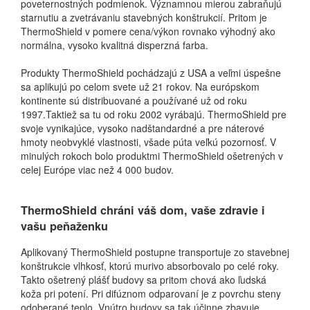
poveternostných podmienok. Významnou mierou zabraňujú
starnutiu a zvetrávaniu stavebných konštrukcií. Pritom je
ThermoShield v pomere cena/výkon rovnako výhodný ako
normálna, vysoko kvalitná disperzná farba.
Produkty ThermoShield pochádzajú z USA a veľmi úspešne
sa aplikujú po celom svete už 21 rokov. Na európskom
kontinente sú distribuované a používané už od roku
1997.Taktiež sa tu od roku 2002 vyrábajú. ThermoShield pre
svoje vynikajúce, vysoko nadštandardné a pre náterové
hmoty neobvyklé vlastnosti, všade púta veľkú pozornosť. V
minulých rokoch bolo produktmi ThermoShield ošetrených v
celej Európe viac než 4 000 budov.
ThermoShield chráni váš dom, vaše zdravie i
vašu peňaženku
Aplikovaný ThermoShield postupne transportuje zo stavebnej
konštrukcie vlhkosť, ktorú murivo absorbovalo po celé roky.
Takto ošetrený plášť budovy sa pritom chová ako ľudská
koža pri potení. Pri difúznom odparovaní je z povrchu steny
odoberané teplo. Vnútro budovy sa tak účinne zbavuje