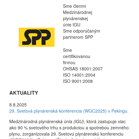
Sme členmi
Medzinárodnej
plynárenskej
únie IGU
Sme odporúčaným
partnerom SPP
Sme
certifikovanou
firmou
OHSAS 18001:2007
ISO 14001:2004
ISO 9001:2008
AKTUALITY
8.8.2025
29. Svetová plynárenská konferencia (WGC2025) v Pekingu.
Medzinárodná plynárenská únia
(lGU)
, ktorá zastupuje viac
ako 90 % svetového trhu s produkciou a spotrebou zemného
plynu, zorganizovala 29. Svetovú plynárenskú konferenciu