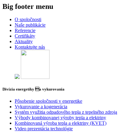
Big footer menu
O spoločnosti
Naše publikácie
Referencie
Certifikáty
Aktuality
Kontaktujte nás
Divízia energetiky a vykurovania
Pôsobenie spoločnosti v energetike
Vykurovanie a kogenerácia
Systém využitia odpadového tepla z tepelného zdroja
Výhody kombinovanej výroby tepla a elektriny
Kombinovaná výroba tepla a elektriny (KVET)
Video prezentácia technológie