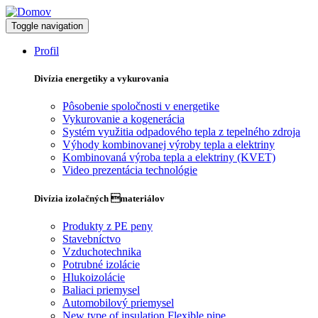
Toggle navigation
Profil
Divízia energetiky a vykurovania
Pôsobenie spoločnosti v energetike
Vykurovanie a kogenerácia
Systém využitia odpadového tepla z tepelného zdroja
Výhody kombinovanej výroby tepla a elektriny
Kombinovaná výroba tepla a elektriny (KVET)
Video prezentácia technológie
Divízia izolačných materiálov
Produkty z PE peny
Stavebníctvo
Vzduchotechnika
Potrubné izolácie
Hlukoizolácie
Baliaci priemysel
Automobilový priemysel
New type of insulation Flexible pipe