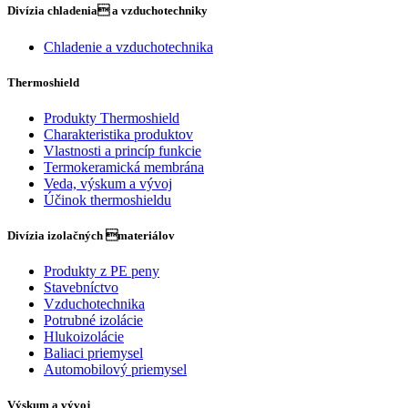
Divízia chladenia a vzduchotechniky
Chladenie a vzduchotechnika
Thermoshield
Produkty Thermoshield
Charakteristika produktov
Vlastnosti a princíp funkcie
Termokeramická membrána
Veda, výskum a vývoj
Účinok thermoshieldu
Divízia izolačných materiálov
Produkty z PE peny
Stavebníctvo
Vzduchotechnika
Potrubné izolácie
Hlukoizolácie
Baliaci priemysel
Automobilový priemysel
Výskum a vývoj