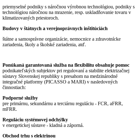
priemyselné podniky s náročnou výrobnou technológiou, podniky s
technológiou náročnou na mrazenie, resp. uskladňovanie tovaru v
klimatizovaných priestoroch.
Budovy v štátnych a verejnoprávnych inštitúciách
štátne a samosprávne organizácie, nemocnice a zdravotnícke
zariadenia, školy a školské zariadenia, atď.
Ponúkaná garantovaná služba na flexibilitu obsahuje pomoc
podnikateľských subjektov pri regulovaní a stabilite elektrizačnej
sústavy Slovenskej republiky s presahom na medzinárodné
integračné platformy (PICASSO a MARI) v nasledovných
činnostiach:
Podporné služby
pre primárnu, sekundárnu a terciárnu reguláciu - FCR, aFRR,
mFRR.
Reguláciu systémovej odchýlky
v energetickej sústave - kladná a záporná.
Obchod trhu s elektrinou