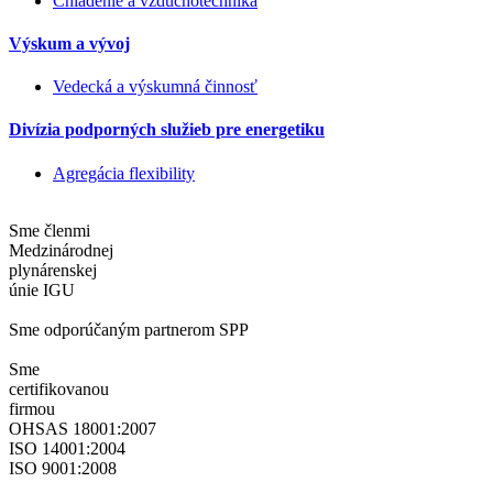
Chladenie a vzduchotechnika
Výskum a vývoj
Vedecká a výskumná činnosť
Divízia podporných služieb pre energetiku
Agregácia flexibility
Sme členmi
Medzinárodnej
plynárenskej
únie IGU
Sme odporúčaným partnerom SPP
Sme
certifikovanou
firmou
OHSAS 18001:2007
ISO 14001:2004
ISO 9001:2008