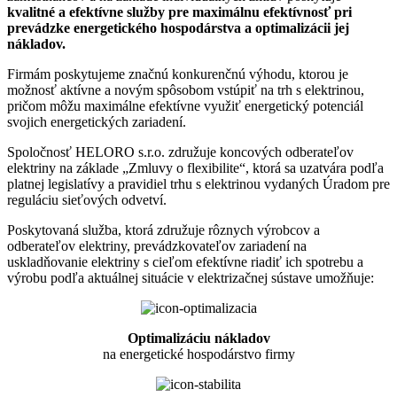
kvalitné a efektívne služby pre maximálnu efektívnosť pri
prevádzke energetického hospodárstva a optimalizácii jej
nákladov.
Firmám poskytujeme značnú konkurenčnú výhodu, ktorou je
možnosť aktívne a novým spôsobom vstúpiť na trh s elektrinou,
pričom môžu maximálne efektívne využiť energetický potenciál
svojich energetických zariadení.
Spoločnosť HELORO s.r.o. združuje koncových odberateľov
elektriny na základe „Zmluvy o flexibilite“, ktorá sa uzatvára podľa
platnej legislatívy a pravidiel trhu s elektrinou vydaných Úradom pre
reguláciu sieťových odvetví.
Poskytovaná služba, ktorá združuje rôznych výrobcov a
odberateľov elektriny, prevádzkovateľov zariadení na
uskladňovanie elektriny s cieľom efektívne riadiť ich spotrebu a
výrobu podľa aktuálnej situácie v elektrizačnej sústave umožňuje:
Optimalizáciu nákladov
na energetické hospodárstvo firmy