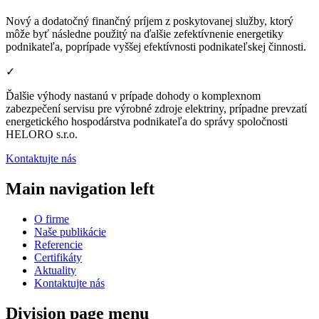
Nový a dodatočný finančný príjem z poskytovanej služby, ktorý
môže byť následne použitý na ďalšie zefektívnenie energetiky
podnikateľa, poprípade vyššej efektívnosti podnikateľskej činnosti.
✓
Ďalšie výhody nastanú v prípade dohody o komplexnom
zabezpečení servisu pre výrobné zdroje elektriny, prípadne prevzatí
energetického hospodárstva podnikateľa do správy spoločnosti
HELORO s.r.o.
Kontaktujte nás
Main navigation left
O firme
Naše publikácie
Referencie
Certifikáty
Aktuality
Kontaktujte nás
Division page menu