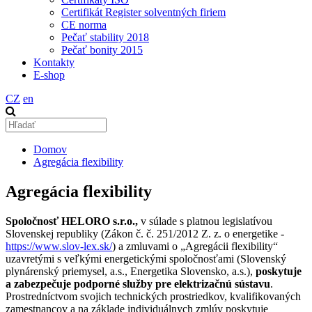
Certifikát Register solventných firiem
CE norma
Pečať stability 2018
Pečať bonity 2015
Kontakty
E-shop
CZ
en
Domov
Agregácia flexibility
Agregácia flexibility
Spoločnosť HELORO s.r.o.,
v súlade s platnou legislatívou
Slovenskej republiky (Zákon č. č. 251/2012 Z. z. o energetike -
https://www.slov-lex.sk/
) a zmluvami o „Agregácii flexibility“
uzavretými s veľkými energetickými spoločnosťami (Slovenský
plynárenský priemysel, a.s., Energetika Slovensko, a.s.),
poskytuje
a zabezpečuje podporné služby pre elektrizačnú sústavu
.
Prostredníctvom svojich technických prostriedkov, kvalifikovaných
zamestnancov a na základe individuálnych zmlúv poskytuje