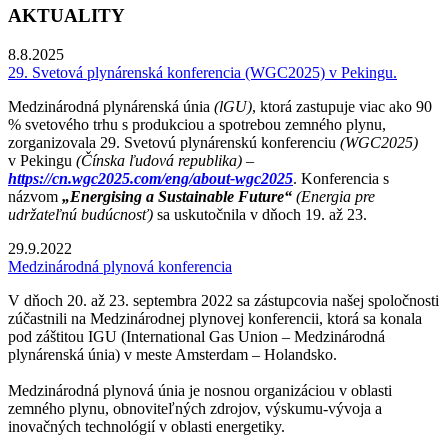
AKTUALITY
8.8.2025
29. Svetová plynárenská konferencia (WGC2025) v Pekingu.
Medzinárodná plynárenská únia
(lGU)
, ktorá zastupuje viac ako 90
% svetového trhu s produkciou a spotrebou zemného plynu,
zorganizovala 29. Svetovú plynárenskú konferenciu
(WGC2025)
v Pekingu
(Čínska ľudová republika) –
https://cn.wgc2025.com/eng/about-wgc2025
. Konferencia s
názvom
„Energising a Sustainable Future“
(Energia pre
udržateľnú budúcnosť)
sa uskutočnila v dňoch 19. až 23.
29.9.2022
Medzinárodná plynová konferencia
V dňoch 20. až 23. septembra 2022 sa zástupcovia našej spoločnosti
zúčastnili na Medzinárodnej plynovej konferencii, ktorá sa konala
pod záštitou IGU (International Gas Union – Medzinárodná
plynárenská únia) v meste Amsterdam – Holandsko.
Medzinárodná plynová únia je nosnou organizáciou v oblasti
zemného plynu, obnoviteľných zdrojov, výskumu-vývoja a
inovačných technológií v oblasti energetiky.