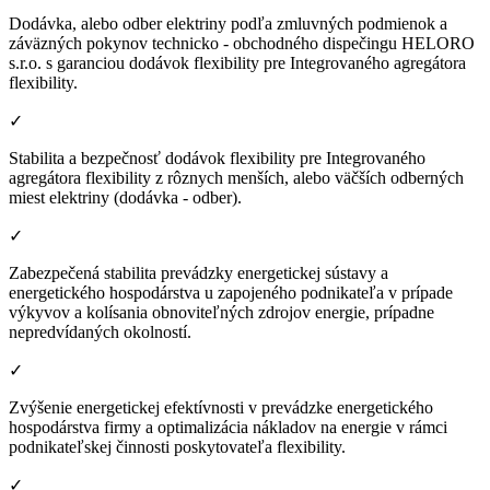
Dodávka, alebo odber elektriny podľa zmluvných podmienok a
záväzných pokynov technicko - obchodného dispečingu HELORO
s.r.o. s garanciou dodávok flexibility pre Integrovaného agregátora
flexibility.
✓
Stabilita a bezpečnosť dodávok flexibility pre Integrovaného
agregátora flexibility z rôznych menších, alebo väčších odberných
miest elektriny (dodávka - odber).
✓
Zabezpečená stabilita prevádzky energetickej sústavy a
energetického hospodárstva u zapojeného podnikateľa v prípade
výkyvov a kolísania obnoviteľných zdrojov energie, prípadne
nepredvídaných okolností.
✓
Zvýšenie energetickej efektívnosti v prevádzke energetického
hospodárstva firmy a optimalizácia nákladov na energie v rámci
podnikateľskej činnosti poskytovateľa flexibility.
✓