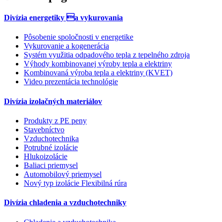
Divízia energetiky a vykurovania
Pôsobenie spoločnosti v energetike
Vykurovanie a kogenerácia
Systém využitia odpadového tepla z tepelného zdroja
Výhody kombinovanej výroby tepla a elektriny
Kombinovaná výroba tepla a elektriny (KVET)
Video prezentácia technológie
Divízia izolačných materiálov
Produkty z PE peny
Stavebníctvo
Vzduchotechnika
Potrubné izolácie
Hlukoizolácie
Baliaci priemysel
Automobilový priemysel
Nový typ izolácie Flexibilná rúra
Divízia chladenia a vzduchotechniky