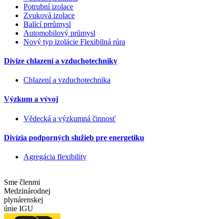
Potrubní izolace
Zvuková izolace
Balící prrůmysl
Automobilový průmysl
Nový typ izolácie Flexibilná rúra
Divize chlazení a vzduchotechniky
Chlazení a vzduchotechnika
Výzkum a vývoj
Vědecká a výzkumná činnosť
Divízia podporných služieb pre energetiku
Agregácia flexibility
Sme členmi
Medzinárodnej
plynárenskej
únie IGU