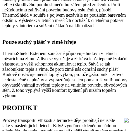
reflexí škodlivého podílu slunečního záření před zničením. Proti
nežádoucímu zahřívání povrchu budovy osluněním, působí
ThermoShield v souhře s pojivem nezávisle na použitém barevném
odstínu. Výsledek: v letních měsících dochází k citelnému poklesu
teploty v interiéru a snížení nákladů na klimatizaci.
Pouze suchý plášť v zimě hřeje
ThermoShield Exterieur současně připravuje budovu v letních
měsících na zimu. Zdivo se vysušuje a získává lepší tepelně izolační
vlastnosti a vyšší schopnost akumulovat teplo. Stává se tak
zásobníkem tepla a víme, že proti zimě nás ochrání suchý plášť.
Budově dostačuje menší topný výkon, protože „zásobník – zdivo“
je dostatečně naplněný a vyprazdňuje se jen pomalu. Uvnitř budovy
obyvatelé vnímají zvýšení teploty na vnitřním povrchu obvodových
stěn. Z toho vyplývá vyšší komfort bydlení při nižším topném
výkonu.
PRODUKT
Procesy transportu vlhkosti a termické děje probíhají neustále
také v následujících letech. Když vyndáme skleněnou nádobu
z ledničky do tepla, vytvoří se na její vnější straně značné množství