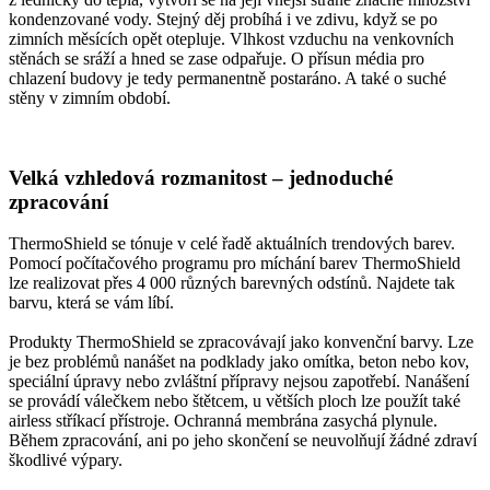
kondenzované vody. Stejný děj probíhá i ve zdivu, když se po
zimních měsících opět otepluje. Vlhkost vzduchu na venkovních
stěnách se sráží a hned se zase odpařuje. O přísun média pro
chlazení budovy je tedy permanentně postaráno. A také o suché
stěny v zimním období.
Velká vzhledová rozmanitost – jednoduché
zpracování
ThermoShield se tónuje v celé řadě aktuálních trendových barev.
Pomocí počítačového programu pro míchání barev ThermoShield
lze realizovat přes 4 000 různých barevných odstínů. Najdete tak
barvu, která se vám líbí.
Produkty ThermoShield se zpracovávají jako konvenční barvy. Lze
je bez problémů nanášet na podklady jako omítka, beton nebo kov,
speciální úpravy nebo zvláštní přípravy nejsou zapotřebí. Nanášení
se provádí válečkem nebo štětcem, u větších ploch lze použít také
airless stříkací přístroje. Ochranná membrána zasychá plynule.
Během zpracování, ani po jeho skončení se neuvolňují žádné zdraví
škodlivé výpary.