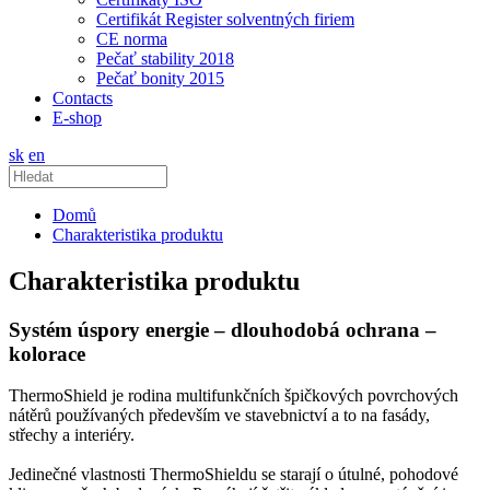
Certifikát Register solventných firiem
CE norma
Pečať stability 2018
Pečať bonity 2015
Contacts
E-shop
sk
en
Domů
Charakteristika produktu
Charakteristika produktu
Systém úspory energie – dlouhodobá ochrana –
kolorace
ThermoShield je rodina multifunkčních špičkových povrchových
nátěrů používaných především ve stavebnictví a to na fasády,
střechy a interiéry.
Jedinečné vlastnosti ThermoShieldu se starají o útulné, pohodové