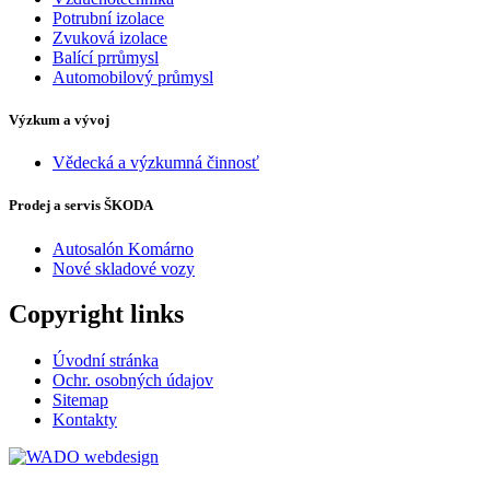
Potrubní izolace
Zvuková izolace
Balící prrůmysl
Automobilový průmysl
Výzkum a vývoj
Vědecká a výzkumná činnosť
Prodej a servis ŠKODA
Autosalón Komárno
Nové skladové vozy
Copyright links
Úvodní stránka
Ochr. osobných údajov
Sitemap
Kontakty