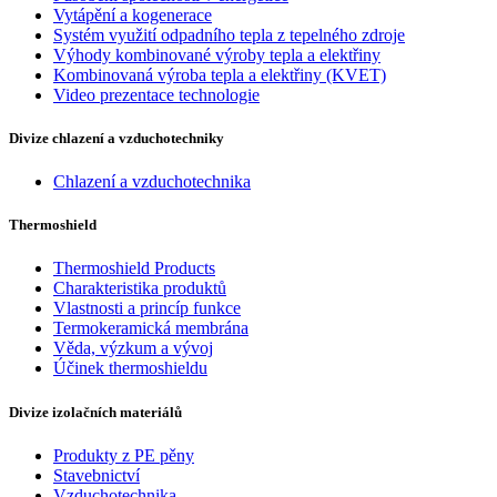
Vytápění a kogenerace
Systém využití odpadního tepla z tepelného zdroje
Výhody kombinované výroby tepla a elektřiny
Kombinovaná výroba tepla a elektřiny (KVET)
Video prezentace technologie
Divize chlazení a vzduchotechniky
Chlazení a vzduchotechnika
Thermoshield
Thermoshield Products
Charakteristika produktů
Vlastnosti a princíp funkce
Termokeramická membrána
Věda, výzkum a vývoj
Účinek thermoshieldu
Divize izolačních materiálů
Produkty z PE pěny
Stavebnictví
Vzduchotechnika