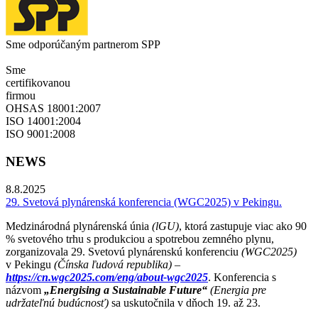
Sme odporúčaným partnerom SPP
Sme
certifikovanou
firmou
OHSAS 18001:2007
ISO 14001:2004
ISO 9001:2008
NEWS
8.8.2025
29. Svetová plynárenská konferencia (WGC2025) v Pekingu.
Medzinárodná plynárenská únia
(lGU)
, ktorá zastupuje viac ako 90
% svetového trhu s produkciou a spotrebou zemného plynu,
zorganizovala 29. Svetovú plynárenskú konferenciu
(WGC2025)
v Pekingu
(Čínska ľudová republika) –
https://cn.wgc2025.com/eng/about-wgc2025
. Konferencia s
názvom
„Energising a Sustainable Future“
(Energia pre
udržateľnú budúcnosť)
sa uskutočnila v dňoch 19. až 23.