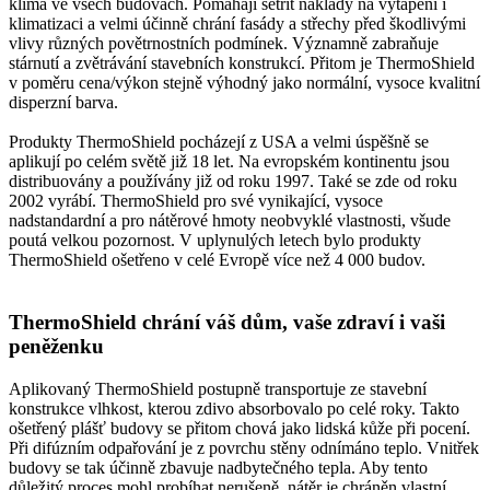
klima ve všech budovách. Pomáhají šetřit náklady na vytápění i
klimatizaci a velmi účinně chrání fasády a střechy před škodlivými
vlivy různých povětrnostních podmínek. Významně zabraňuje
stárnutí a zvětrávání stavebních konstrukcí. Přitom je ThermoShield
v poměru cena/výkon stejně výhodný jako normální, vysoce kvalitní
disperzní barva.
Produkty ThermoShield pocházejí z USA a velmi úspěšně se
aplikují po celém světě již 18 let. Na evropském kontinentu jsou
distribuovány a používány již od roku 1997. Také se zde od roku
2002 vyrábí. ThermoShield pro své vynikající, vysoce
nadstandardní a pro nátěrové hmoty neobvyklé vlastnosti, všude
poutá velkou pozornost. V uplynulých letech bylo produkty
ThermoShield ošetřeno v celé Evropě více než 4 000 budov.
ThermoShield chrání váš dům, vaše zdraví i vaši
peněženku
Aplikovaný ThermoShield postupně transportuje ze stavební
konstrukce vlhkost, kterou zdivo absorbovalo po celé roky. Takto
ošetřený plášť budovy se přitom chová jako lidská kůže při pocení.
Při difúzním odpařování je z povrchu stěny odnímáno teplo. Vnitřek
budovy se tak účinně zbavuje nadbytečného tepla. Aby tento
důležitý proces mohl probíhat nerušeně, nátěr je chráněn vlastní