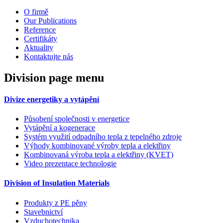
O firmě
Our Publications
Reference
Certifikáty
Aktuality
Kontaktujte nás
Division page menu
Divize energetiky a vytápění
Působení společnosti v energetice
Vytápění a kogenerace
Systém využití odpadního tepla z tepelného zdroje
Výhody kombinované výroby tepla a elektřiny
Kombinovaná výroba tepla a elektřiny (KVET)
Video prezentace technologie
Division of Insulation Materials
Produkty z PE pěny
Stavebnictví
Vzduchotechnika