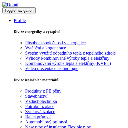
Toggle navigation
Profile
Divize energetiky a vytápění
Působení společnosti v energetice
Vytápění a kogenerace
Systém využití odpadního tepla z tepelného zdroje
Výhody kombinované výroby tepla a elektřiny
Kombinovaná výroba tepla a elektřiny (KVET)
Video prezentace technologie
Divize izolačních materiálů
Produkty z PE pěny
Stavebnictví
Vzduchotechnika
Potrubní izolace
Zvuková izolace
Balící průmysl
Automobilový průmysl
New type of insulation Flexible pipe