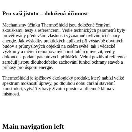
Pro vaši jistotu – doložená účinnost
Mechanismy účinku ThermoShield jsou doložené četnými
zkouškami, testy a referencemi. Vedle technických parametrů byly
prověřovány především vlastnosti významně ovlivňující úspory
energie. Jak výsledky praktických aplikací při výstavbě obytných
budov a průmyslových objektů na celém světě, tak i vědecké
výzkumy a měření renomovaných institutů a univerzit, vedly
dokonce k podání patentových přihlášek. Velmi pozitivní reference
zaručují jistotu dlouhodobého zachování funkcí ochrany staveb a
přínosy pro úsporu energie.
ThermoShield je špičkový ekologický produkt, který nabízí velké
spektrum možností úpravy, po dlouhou dobu chrání stavební
konstrukci, vytváří zdravý životní prostor a příjemné klima v
místnosti.
Main navigation left