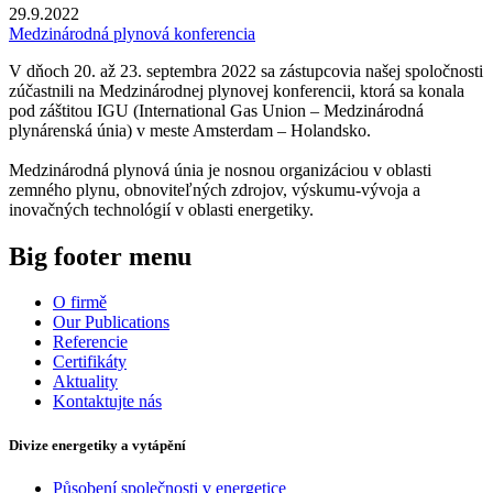
29.9.2022
Medzinárodná plynová konferencia
V dňoch 20. až 23. septembra 2022 sa zástupcovia našej spoločnosti
zúčastnili na Medzinárodnej plynovej konferencii, ktorá sa konala
pod záštitou IGU (International Gas Union – Medzinárodná
plynárenská únia) v meste Amsterdam – Holandsko.
Medzinárodná plynová únia je nosnou organizáciou v oblasti
zemného plynu, obnoviteľných zdrojov, výskumu-vývoja a
inovačných technológií v oblasti energetiky.
Big footer menu
O firmě
Our Publications
Referencie
Certifikáty
Aktuality
Kontaktujte nás
Divize energetiky a vytápění
Působení společnosti v energetice